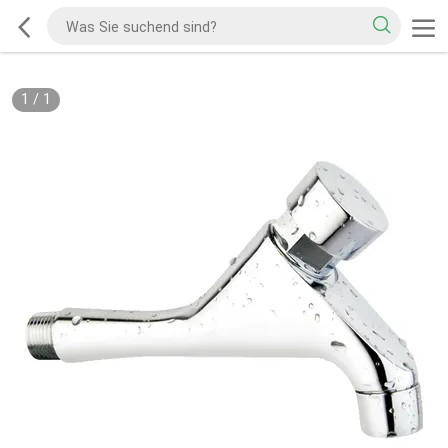
1
/
1