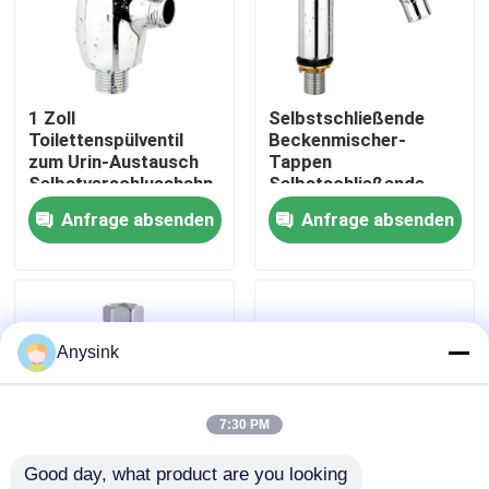
Über uns
1 Zoll
Selbstschließende
Fabrik Tour
Toilettenspülventil
Beckenmischer-
zum Urin-Austausch
Tappen
Selbstverschlusshahn
Selbstschließende
Qualitätskontrolle
Push-Tappen
Anfrage absenden
Anfrage absenden
Kontakt
Referenzen
Anysink
Bibcock-Ventil
7:30 PM
Good day, what product are you looking 
Messingventile