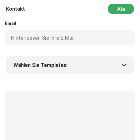
Kontakt
Als
Nächstes
Email
Wählen Sie Templetas:
Preis des Produkts
Min.order quantity
Fordern Sie Muster an
Mehr Details