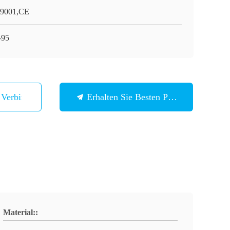
9001,CE
-95
n Verbindung
Erhalten Sie Besten Preis
Material::