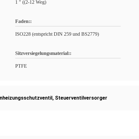
1 " ((2-12 Weg)
Faden::
ISO228 (entspricht DIN 259 und BS2779)
Sitzversiegelungsmaterial::
PTFE
nheizungsschutzventil
,
Steuerventilversorger