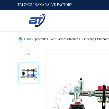
TAI ZHOU KAKA VALVE FACTORY
Haus
>
produits
>
Ventilationsschienen
>
Isolierung Fußbode