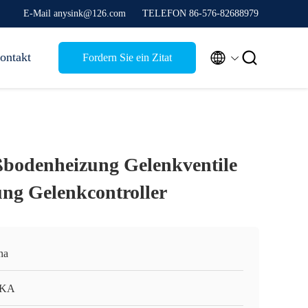
E-Mail anysink@126.com
TELEFON 86-576-82688979


ontakt
Fordern Sie ein Zitat
ßbodenheizung Gelenkventile
ung Gelenkcontroller
na
KA