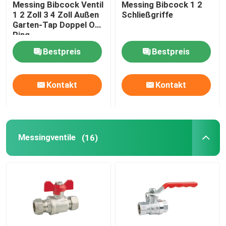
Messing Bibcock Ventil
Messing Bibcock 1 2
1 2 Zoll 3 4 Zoll Außen
Schließgriffe
Ventilationsschienen
Garten-Tap Doppel O
Ring
Bestpreis
Bestpreis
Gichtventile
Kontakt
Kontakt
Bodenabflüsse
Schlauchleitung
Messingventile
(16)
Beckenentwässerung
pex Fitting