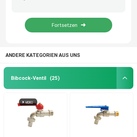
Badezimmer Waschbecken Abfallrohrfalle
Badezimmer Waschbecken Drainage Rohr Ersatz
KUGELVENTILE
35mm 37mm 38mm Universalbecken-Klopfstecker
6 Zoll 4 Zoll 2 Zoll Waschbecken Abfall Kopplung für Urinal Küchenspender
Schieber
Urinflush-Ventil
ANDERE KATEGORIEN AUS UNS
Schwimmerventil
Bibcock-Ventil
(25)
Messinginstallationen
Eckventil
Rückschlagventil