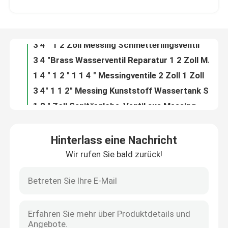
3 4 "Brass Wasserventil Reparatur 1 2 Zoll Messingventile
1 4 " 1 2 " 1 1 4 " Messingventile 2 Zoll 1 Zoll
Über uns
3 4" 1 1 2" Messing Kunststoff Wassertank Schwimmbad für Spülbehälter
1 2 " Zoll Sanitärglobe-Ventil aus Messing
Fabrik Tour
1 2 Messing-Globusventil weiblich männlich x weiblich
4" 2 5 Zoll 6 Zoll Bronze Torventil
Qualitätskontrolle
22 mm 15 mm Torventil für Druckluft
3 4" 1 1 2 Edelstahl geflochtener Flexschlauch
Kontakt
Flexible Schläuche aus Edelstahl
Hinterlass eine Nachricht
Waschbecken Abflussverschluss Pop Up Waschbecken
Wir rufen Sie bald zurück!
Referenzen
40 mm Waschbecken Abflussdeckel Badezimmer Waschbecken Abfall mit Überfluss
Edelstahl Badezimmer Waschbecken Fußboden Abflussverschluss 1 1 2"
Pop-up-Becken-Abfluss Universal-Pop-up-Senkverschluss Stecker
Bibcock-Ventil
24 Zoll 12 Zoll 6 Zoll Becken Abfluss Abfall
Spülbecken aus Edelstahl mit Überlauf
Messingventile