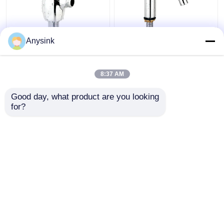
1 Zoll
Selbstschließende
Anysink
Toilettenspülventil zum
Beckenmischer-
Urin-Austausch
Tappen
Selbstverschlusshahn
Selbstschließende
8:37 AM
Push-Tappen
Bestpreis
Bestpreis
Good day, what product are you looking 
for?
Kontakt
Kontakt
Sehen Sie mehr an
Startseite
Über uns
Kontakt
Desktop Site
Sitemap
Privacy policy