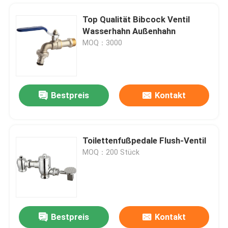
Top Qualität Bibcock Ventil
Wasserhahn Außenhahn
MOQ：3000
Bestpreis
Kontakt
Toilettenfußpedale Flush-Ventil
MOQ：200 Stück
Startseite
Produkte
Bestpreis
Kontakt
3 4 " 1 2 Zoll Messing Schmetterlingsventil
Videos