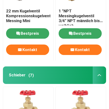
22 mm Kugelventil
1 "NPT
Kompressionskugelventile
Messingkugelventil
Messing Mini
3/4" NPT männlich bis
weiblich
Nickelplattiertes
Bestpreis
Bestpreis
Schließkugelventil
Kontakt
Kontakt
Schieber
(7)